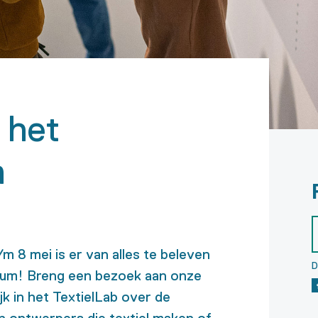
 het
m
/m 8 mei is er van alles te beleven
D
seum! Breng een bezoek aan onze
ijk in het TextielLab over de