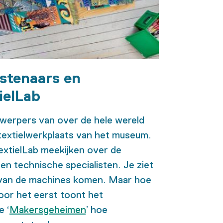
stenaars en
ielLab
werpers van over de hele wereld
 textielwerkplaats van het museum.
extielLab meekijken over de
n technische specialisten. Je ziet
n van de machines komen. Maar hoe
or het eerst toont het
e ‘
Makersgeheimen
’ hoe