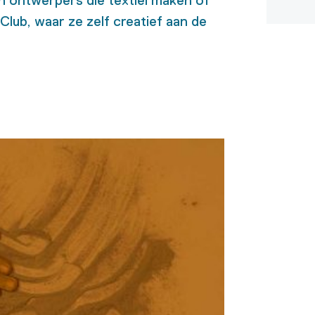
n ontwerpers die textiel maken of
lub, waar ze zelf creatief aan de