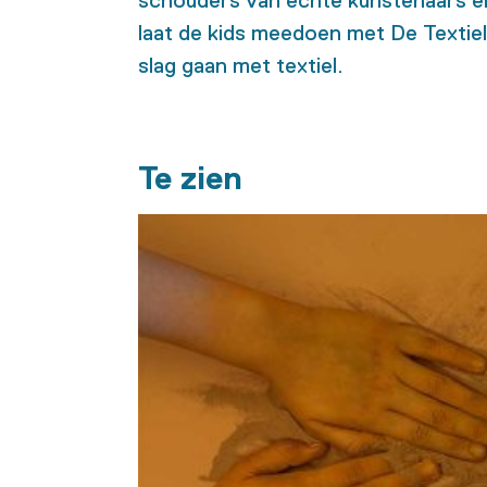
schouders van echte kunstenaars e
laat de kids meedoen met De TextielC
slag gaan met textiel.
Te zien