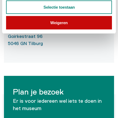
T: 013 – 536 74 75
Selectie toestaan
M:
vrienden@textielmuseum.nl
Weigeren
Bezoekadres
Goirkestraat 96
5046 GN Tilburg
Plan je bezoek
Er is voor iedereen wel iets te doen in
het museum