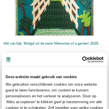
Kiki van Eijk, 'Bridge' uit de serie 'Memories of a garden', 2025.
Simone Post, An Ode to Yarn,
2025
Deze website maakt gebruik van cookies
An Ode to Yarn
bestaat uit een
serie
We gebruiken verschillende cookies om onze website
goed te laten functioneren, om content te kunnen
wandkleden
en
dekens
in diverse
personaliseren en het verkeer te analyseren. Door op
kleurstellingen
, waarvan er
hier
één
wandkleed
‘Alles accepteren’ te klikken geef je toestemming om alle
en drie
dekens
te zien zijn
.
Met deze werken
cookies in te schakelen. Zelf instellen voor welke cookies