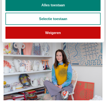
Alles toestaan
Post tot het maken van
de serie
.
Naast naald
en draad, zitten er
ook
persoonlijke
Selectie toestaan
referenties naar haar oma
in het ontwerp.
Weigeren