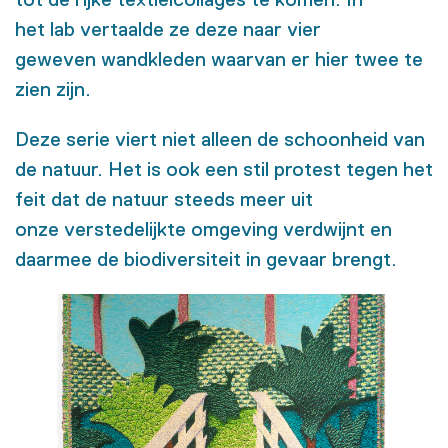
het
lab
vertaalde ze
de
ze
naar
vier
geweven
wandkleden waarvan er hier twee te
zien zijn.
D
eze serie
viert niet alleen de schoonheid van
de natuur
. Het
is ook
een stil protest tegen het
feit dat
de natuur steeds meer
uit
onze
verstedelijkte
omgeving
verdwijnt
e
n
daarmee de biodiversiteit in gevaar brengt.