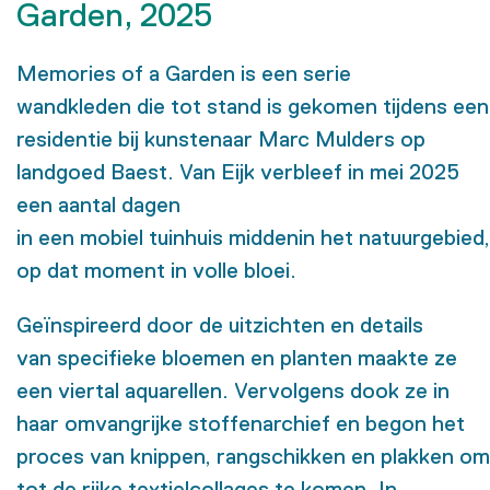
Garden, 2025
Memories of a Garden
is een serie
wandkleden
die tot stand
is
gekomen tijdens een
residentie
bij kunstenaar Marc Mulders
op
landgoed
Baest
.
Van Eijk
verbleef
in
mei
2025
een aantal dagen
in
een
mobiel
tuinhuis
middenin
het
natuurgebied
,
o
p dat moment in volle
bloei
.
Geïnspireerd
door
de
uitzichten en
details
van
specifieke
bloemen en planten
maakte ze
een viertal aquarellen
.
Vervolgens dook ze in
haar
omvangrijke stoffenarchief
en begon het
proces van knippen,
rangschikken
en plakken
om
tot
de
rijke
textiel
collages te komen
.
In