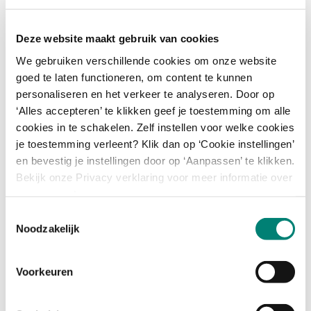
ontwerpers en onderzoekers meedenken en
werken, om gezamenlijk te leren over én met
Deze website maakt gebruik van cookies
deze oude machines.
We gebruiken verschillende cookies om onze website
goed te laten functioneren, om content te kunnen
personaliseren en het verkeer te analyseren. Door op
‘Alles accepteren’ te klikken geef je toestemming om alle
cookies in te schakelen. Zelf instellen voor welke cookies
je toestemming verleent? Klik dan op ‘Cookie instellingen’
en bevestig je instellingen door op ‘Aanpassen’ te klikken.
Bekijk onze Privacy verklaring voor meer informatie over
omgang met persoonsgegevens.
Toestemmingsselectie
Noodzakelijk
Voorkeuren