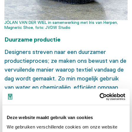
JÓLAN VAN DER WIEL in samenwerking met Iris van Herpen,
Magnetic Shoe, foto: JVDW Studio
Duurzame productie
Designers streven naar een duurzamer
productieproces; ze maken ons bewust van de
vervuilende manier waarop textiel vandaag de
dag wordt gemaakt. Zo min mogelijk gebruik
van water en chemicaliën, efficiënt omgaan
met energie en lokaal produceren zijn hun
uitgangspunten. Gerecycled en upcycled
materiaal staan centraal, de huisnijverheid
Deze website maakt gebruik van cookies
wordt nieuw leven ingeblazen en oude
We gebruiken verschillende cookies om onze website
technieken worden gebruikt om innovatieve