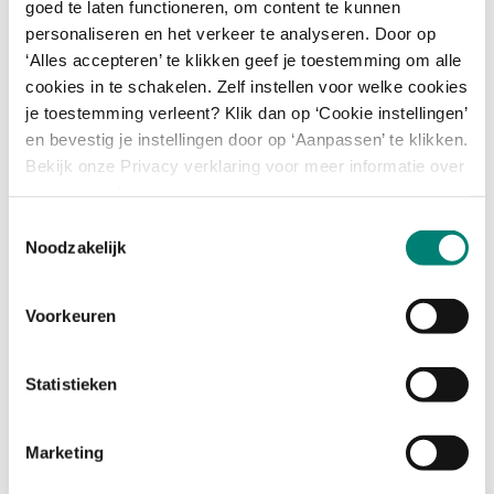
goed te laten functioneren, om content te kunnen
bedrijfjes op te richten.
personaliseren en het verkeer te analyseren. Door op
‘Alles accepteren’ te klikken geef je toestemming om alle
cookies in te schakelen. Zelf instellen voor welke cookies
je toestemming verleent? Klik dan op ‘Cookie instellingen’
en bevestig je instellingen door op ‘Aanpassen’ te klikken.
Bekijk onze Privacy verklaring voor meer informatie over
omgang met persoonsgegevens.
Toestemmingsselectie
Noodzakelijk
Voorkeuren
Statistieken
Marketing