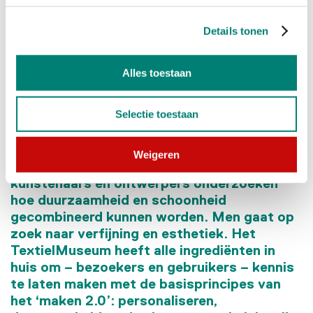
Details tonen
Alles toestaan
Selectie toestaan
DOSA, Light blessings sorting marigold petals
Weigeren
Vandaag de dag zien we dat steeds meer
kunstenaars en ontwerpers onderzoeken
hoe duurzaamheid en schoonheid
gecombineerd kunnen worden. Men gaat op
zoek naar verfijning en esthetiek. Het
TextielMuseum heeft alle ingrediënten in
huis om – bezoekers en gebruikers – kennis
te laten maken met de basisprincipes van
het ‘maken 2.0’: personaliseren,