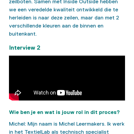
zeilboten. Samen met Inside Outside hebben
we een veredelde kwaliteit ontwikkeld die te
herleiden is naar deze zeilen, maar dan met 2
verschillende kleuren aan de binnen en
buitenkant.
Interview 2
Wie ben je en wat is jouw rol in dit proces?
Michel: Mijn naam is Michel Leermakers. Ik werk
in het TextielLab als technisch specialist