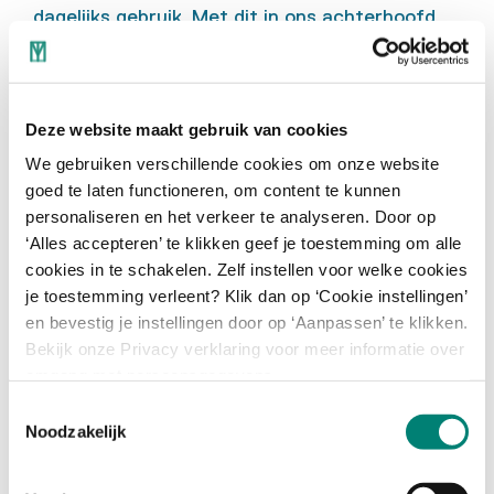
dagelijks gebruik. Met dit in ons achterhoofd
bleek het een hele opgave om ‘industriële’
textielen te creëren. Samen met het TextielLab
gingen we opzoek naar brandvertragende
Deze website maakt gebruik van cookies
garens die makkelijk schoon te maken zijn en zo
We gebruiken verschillende cookies om onze website
te weven zijn dat het resultaat niet te
goed te laten functioneren, om content te kunnen
kunstzinnig is.
personaliseren en het verkeer te analyseren. Door op
‘Alles accepteren’ te klikken geef je toestemming om alle
Stef: Tijdens het ontwikkelen merkte ik dat ik
cookies in te schakelen. Zelf instellen voor welke cookies
de stoffen te mooi wilde maken. De glanzende
je toestemming verleent? Klik dan op ‘Cookie instellingen’
garens die ik in eerste instantie had uitgekozen
en bevestig je instellingen door op ‘Aanpassen’ te klikken.
lieten de stof heel soepel vallen, maar dat gaf
Bekijk onze Privacy verklaring voor meer informatie over
helaas niet het gewenste effect. Vanwege de
omgang met persoonsgegevens.
grote hoogtes in het gebouw, het gewicht en
Toestemmingsselectie
de industriële uitstraling paste het beter om
Noodzakelijk
een sterkere stof te ontwikkelen. Daarnaast
moesten de gordijnen eenvoud uitstralen. In