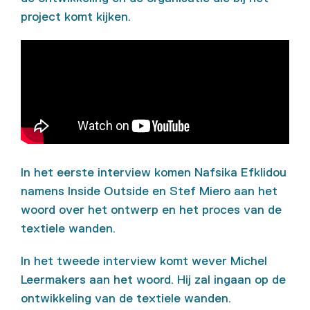
project komt kijken.
In het eerste interview komen Nafsika Efklidou
namens Inside Outside en Stef Miero aan het
woord over het ontwerp en het proces van de
textiele wanden.
In het tweede interview komt wever Michel
Leermakers aan het woord. Hij zal ingaan op de
ontwikkeling van de textiele wanden.