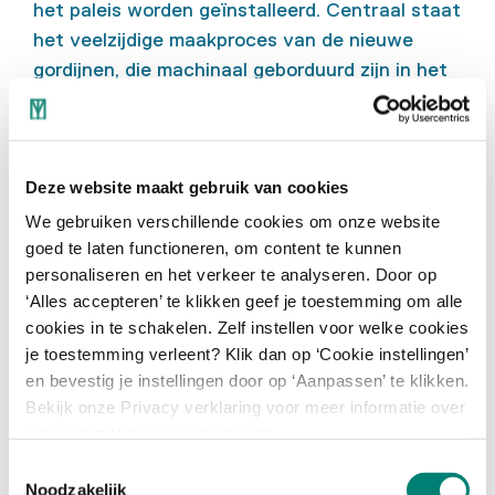
het paleis worden geïnstalleerd. Centraal staat
het veelzijdige maakproces van de nieuwe
gordijnen, die machinaal geborduurd zijn in het
TextielLab – de professionele werkplaats van
het museum – en waaraan meer dan 150
handborduurders uit het hele land én koningin
Deze website maakt gebruik van cookies
Máxima zelf hebben bijgedragen.
We gebruiken verschillende cookies om onze website
Download hier het volledig persbericht over de
goed te laten functioneren, om content te kunnen
tentoonstelling.
personaliseren en het verkeer te analyseren. Door op
‘Alles accepteren’ te klikken geef je toestemming om alle
Accreditatie
cookies in te schakelen. Zelf instellen voor welke cookies
je toestemming verleent? Klik dan op ‘Cookie instellingen’
Accreditatie voor de koninklijke opening is
en bevestig je instellingen door op ‘Aanpassen’ te klikken.
mogelijk tot uiterlijk donderdag 24 november
Bekijk onze Privacy verklaring voor meer informatie over
18.00 uur
omgang met persoonsgegevens.
via
femke.vos@textielmuseum.nl
onder
Toestemmingsselectie
vermelding van naam, medium, functie en het
Noodzakelijk