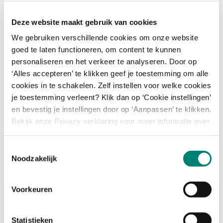
voor het hele gezin!
Deze website maakt gebruik van cookies
We gebruiken verschillende cookies om onze website
Plan je bezoek
goed te laten functioneren, om content te kunnen
personaliseren en het verkeer te analyseren. Door op
Koop een ticket
‘Alles accepteren’ te klikken geef je toestemming om alle
cookies in te schakelen. Zelf instellen voor welke cookies
Deel met vrienden
je toestemming verleent? Klik dan op ‘Cookie instellingen’
en bevestig je instellingen door op ‘Aanpassen’ te klikken.
Bekijk onze Privacy verklaring voor meer informatie over
omgang met persoonsgegevens.
Toestemmingsselectie
Noodzakelijk
Plan je bezoek
Voorkeuren
Er is voor iedereen wel iets te doen in
het museum
Statistieken