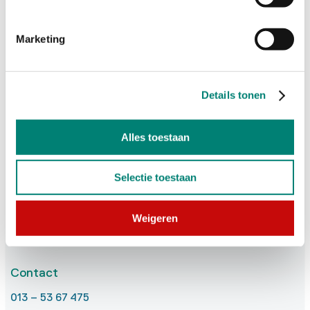
Plan je bezoek
Marketing
Koop ticket
Details tonen
Alles toestaan
Selectie toestaan
Bezoekadres
Goirkestraat 96
Weigeren
5046 GN Tilburg
Contact
013 – 53 67 475