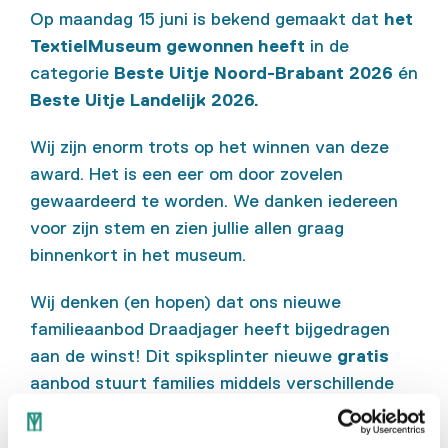
Op maandag 15 juni is bekend gemaakt dat
het
TextielMuseum
gewonnen heeft
in de
categorie
Beste Uitje Noord-Brabant 2026
én
Beste Uitje Landelijk 2026.
Wij zijn enorm trots op het winnen van deze
award. Het is een eer om door zovelen
gewaardeerd te worden. We danken iedereen
voor zijn stem en zien jullie allen graag
binnenkort in het museum.
Wij denken (en hopen) dat ons nieuwe
familieaanbod Draadjager heeft bijgedragen
aan de winst! Dit spiksplinter nieuwe
gratis
aanbod stuurt families middels verschillende
spelelementen op een verkenningstocht door
het museum. Lees
hier
alles over Draadjager