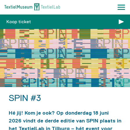
Koop ticket
SPIN #3
Hé
jij
! Kom je ook?
Op donderdag 18 juni
2026 vindt de derde editie van SPIN plaats in
het
TextielLab
in Tilburg – hét event voor