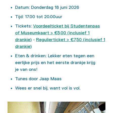
Datum: Donderdag 18 juni 2026
Tijd: 17.00 tot 20.00uur
Tickets:
Voordeelticket bij Studentenpas
of Museumkaart > €5,00 (inclusief 1
drankje)
-
Regulierticket > €7,50 (inclusief 1
drankje)
Eten & drinken:
Lekker eten
tegen een
eerlijke prijs en
het eerste
drankje krijg
je
van ons!
Tunes door Jaap Maas
W
ees er snel bij, want
vol is vol.