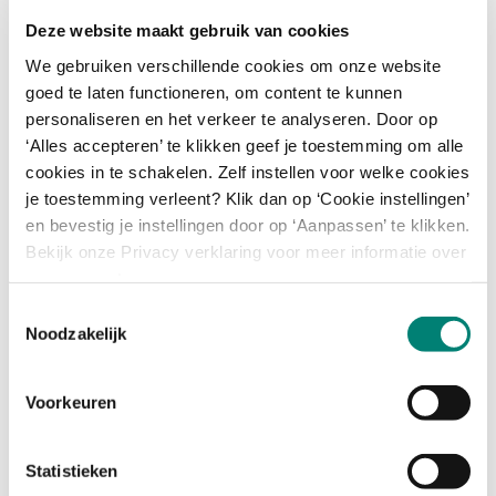
Deze website maakt gebruik van cookies
We gebruiken verschillende cookies om onze website
goed te laten functioneren, om content te kunnen
personaliseren en het verkeer te analyseren. Door op
‘Alles accepteren’ te klikken geef je toestemming om alle
Foto door Daily Catch
De machinepark tour laat zien hoe het
cookies in te schakelen. Zelf instellen voor welke cookies
TextielLab voortdurend in ontwikkeling is.
je toestemming verleent? Klik dan op ‘Cookie instellingen’
en bevestig je instellingen door op ‘Aanpassen’ te klikken.
Onder begeleiding van onze specialisten krijg je
Bekijk onze Privacy verklaring voor meer informatie over
inzicht in de werking van diverse machines en
omgang met persoonsgegevens.
hoe technische keuzes het eindresultaat
Toestemmingsselectie
beïnvloeden.
Noodzakelijk
Hier staat ontwikkeling nooit stil: machines,
materialen en makers vormen één continu
Voorkeuren
proces waarin textiel steeds opnieuw wordt
uitgevonden. Een inspirerende inkijk in hoe
Statistieken
hedendaagse textielproductie écht tot leven